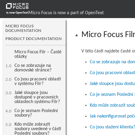
Micro Focus is now a part of OpenText
MICRO FOCUS
DOCUMENTATION
Micro Focus Fil
PRODUCT DOCUMENTATION
V této části najdete časté 
Micro Focus Filr – Časté
otázky
Co se zobrazuje na do
Co se zobrazuje na
1.0
domovské stránce?
Co jsou pracovní oblast
Co jsou pracovní oblasti
2.0
v systému Filr?
Jaké sloupce jsou dost
Jaké sloupce jsou
3.0
Co je seznam Poslední
dostupné v pracovních
oblastech systému Filr?
Kdo může zobrazit soub
Co je seznam Poslední
4.0
soubory?
Jak nakonfigurovat poč
Kdo může zobrazit
5.0
Co jsou stažení klienta
soubory uvedené v části
Poslední soubory?