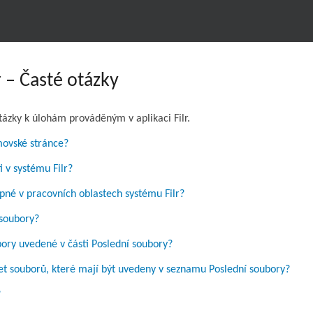
r – Časté otázky
otázky k úlohám prováděným v aplikaci Filr.
movské stránce?
i v systému Filr?
upné v pracovních oblastech systému Filr?
 soubory?
ory uvedené v části Poslední soubory?
et souborů, které mají být uvedeny v seznamu Poslední soubory?
?