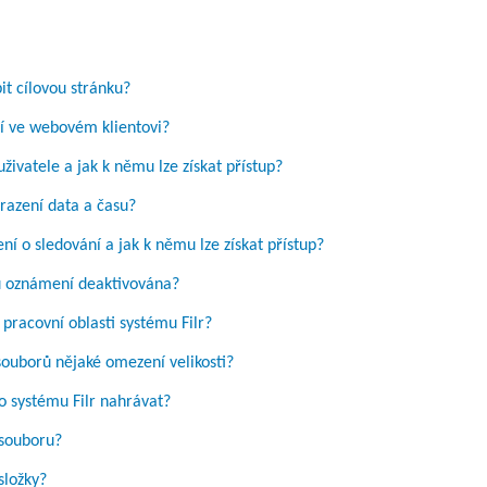
it cílovou stránku?
í ve webovém klientovi?
uživatele a jak k němu lze získat přístup?
brazení data a času?
í o sledování a jak k němu lze získat přístup?
ou oznámení deaktivována?
v pracovní oblasti systému Filr?
souborů nějaké omezení velikosti?
do systému Filr nahrávat?
 souboru?
složky?