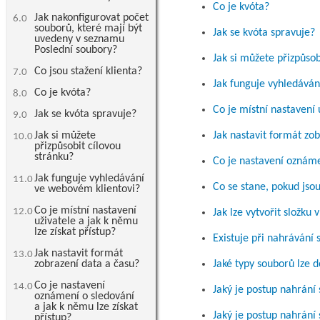
Co je kvóta?
Jak nakonfigurovat počet
6.0
souborů, které mají být
Jak se kvóta spravuje?
uvedeny v seznamu
Poslední soubory?
Jak si můžete přizpůsob
Co jsou stažení klienta?
7.0
Jak funguje vyhledáván
Co je kvóta?
8.0
Co je místní nastavení 
Jak se kvóta spravuje?
9.0
Jak si můžete
Jak nastavit formát zo
10.0
přizpůsobit cílovou
stránku?
Co je nastavení oznámen
Jak funguje vyhledávání
11.0
Co se stane, pokud js
ve webovém klientovi?
Co je místní nastavení
12.0
Jak lze vytvořit složku 
uživatele a jak k němu
lze získat přístup?
Existuje při nahrávání 
Jak nastavit formát
13.0
zobrazení data a času?
Jaké typy souborů lze 
Co je nastavení
14.0
Jaký je postup nahrání
oznámení o sledování
a jak k němu lze získat
Jaký je postup nahrání 
přístup?