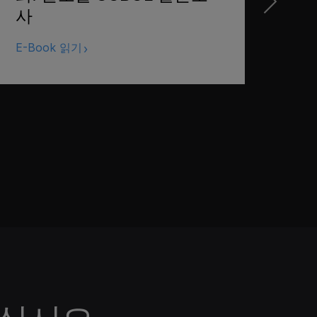
웹 
사
E-Book 읽기