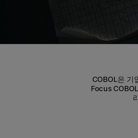
COBOL은 기
Focus CO