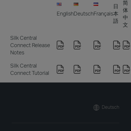
简
日
体
English
Deutsch
Français
本
中
語
文
Silk Central
Connect Release
Notes
Silk Central
Connect Tutorial
Deutsch