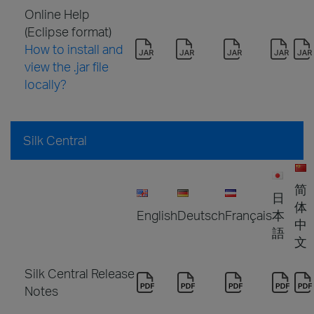
Online Help
(Eclipse format)
How to install and
view the .jar file
locally?
Silk Central
简
日
体
English
Deutsch
Français
本
中
語
文
Silk Central Release
Notes