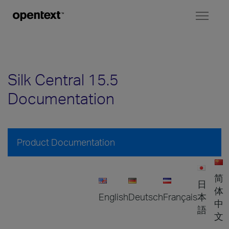
Toggl
naviga
Silk Central 15.5
Documentation
Product Documentation
简
日
体
English
Deutsch
Français
本
中
語
文