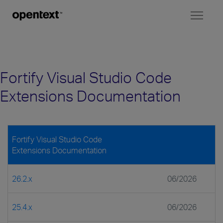
Toggl
naviga
Fortify Visual Studio Code
Extensions Documentation
Fortify Visual Studio Code
Extensions Documentation
26.2.x
06/2026
25.4.x
06/2026