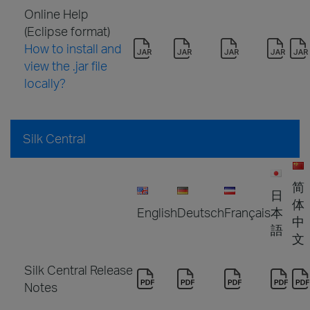
Online Help
(Eclipse format)
How to install and
view the .jar file
locally?
Silk Central
简
日
体
English
Deutsch
Français
本
中
語
文
Silk Central Release
Notes