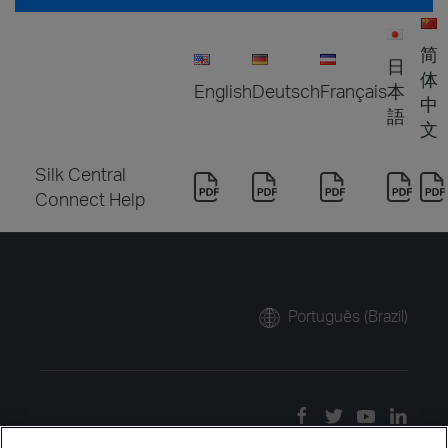
简
日
体
English
Deutsch
Français
本
中
語
文
Silk Central
Connect Help
Português (Brazil)