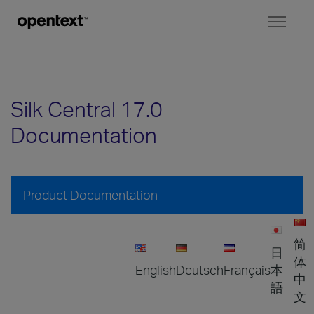
Toggl
naviga
Silk Central 17.0
Documentation
Product Documentation
简
日
体
English
Deutsch
Français
本
中
語
文