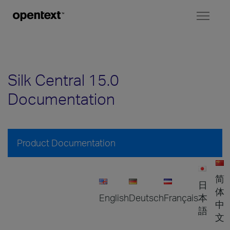
Toggl
naviga
Silk Central 15.0
Documentation
Product Documentation
简
日
体
English
Deutsch
Français
本
中
語
文