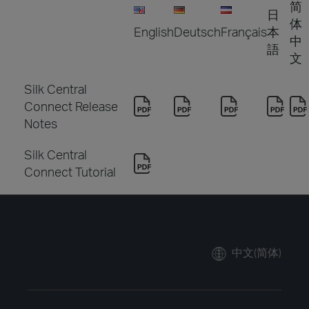
简
日
体
English
Deutsch
Français
本
中
語
文
Silk Central
Connect Release
Notes
Silk Central
Connect Tutorial
中文(简体)