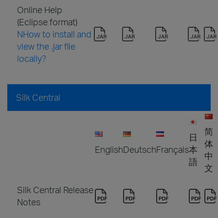
Online Help
(Eclipse format)
NHow to install and
view the .jar file
locally?
Silk Central
简
日
体
English
Deutsch
Français
本
中
語
文
Silk Central Release
Notes